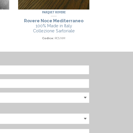
PARQUET ROVERE
PARQUE
Rovere Noce Mediterraneo
Rovere
100% Made in Italy
Made i
Collezione Sartoriale
Collezione
Codice:
RCS.NM
Codic