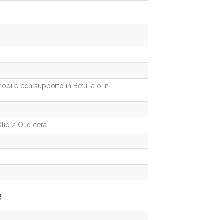
 nobile con supporto in Betulla o in
Olio / Olio cera
e