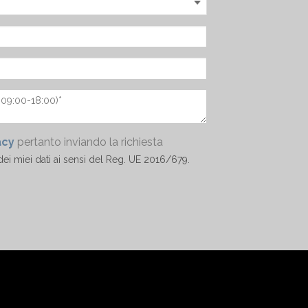
acy
pertanto inviando la richiesta
ei miei dati ai sensi del Reg. UE 2016/679.