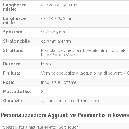
Lunghezze
da 1200 a 2500 mm
miste:
Larghezze
da 120 a 240 mm
miste:
Spessore:
10/14/15 mm
Strato nobile:
da 3mm a 4mm
Struttura:
Maxiplancia due strati, bisellato, 4mm di strato
Pino/Pioppo/Abete
Durezza:
Media
Finitura:
Vernice ecologica all’acqua priva di solventi / 
Posa:
Incollata e flottante
Massetto Risc.:
Si
Garanzie:
25 anni contro la delaminazione
Personalizzazioni Aggiuntive Pavimento in Rover
Spazzolatura naturale effetto “Soft Touch”