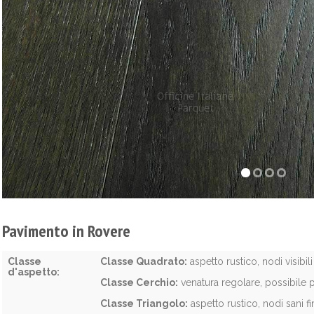
Pavimento in Rovere
Classe
Classe Quadrato:
aspetto rustico, nodi visibi
d'aspetto:
Classe Cerchio:
venatura regolare, possibile 
Classe Triangolo:
aspetto rustico, nodi sani 