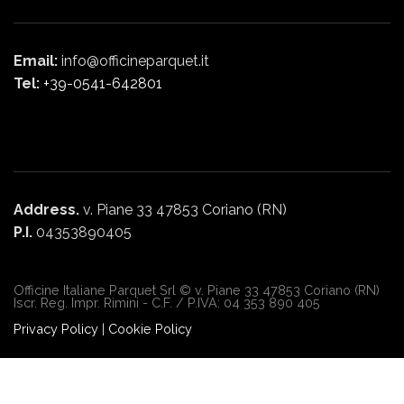
Email:
info@officineparquet.it
Tel:
+39-0541-642801
Address.
v. Piane 33 47853 Coriano (RN)
P.I.
04353890405
Officine Italiane Parquet Srl © v. Piane 33 47853 Coriano (RN)
Iscr. Reg. Impr. Rimini - C.F. / P.IVA: 04 353 890 405
Privacy Policy
|
Cookie Policy