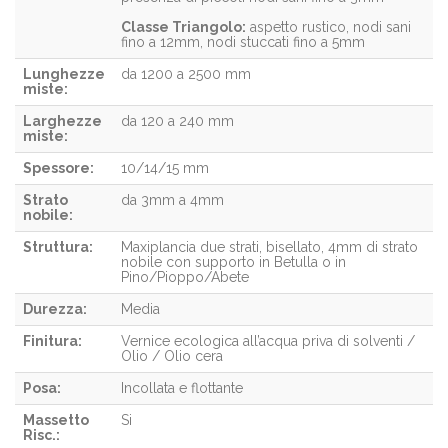
Classe Triangolo:
aspetto rustico, nodi sani
fino a 12mm, nodi stuccati fino a 5mm
Lunghezze
da 1200 a 2500 mm
miste:
Larghezze
da 120 a 240 mm
miste:
Spessore:
10/14/15 mm
Strato
da 3mm a 4mm
nobile:
Struttura:
Maxiplancia due strati, bisellato, 4mm di strato
nobile con supporto in Betulla o in
Pino/Pioppo/Abete
Durezza:
Media
Finitura:
Vernice ecologica all’acqua priva di solventi /
Olio / Olio cera
Posa:
Incollata e flottante
Massetto
Si
Risc.: