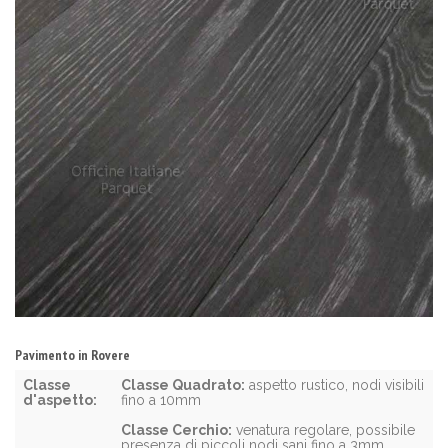
Pavimento in Rovere
Classe
Classe Quadrato:
aspetto rustico, nodi visibili
d'aspetto:
fino a 10mm
Classe Cerchio:
venatura regolare, possibile
presenza di piccoli nodi sani fino a 3mm