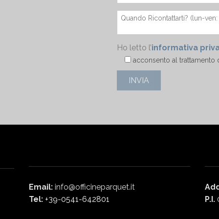
Ho letto l’
informativa priv
acconsento al trattamento d
Email:
info@officineparquet.it
Add
Tel:
+39-0541-642801
P.I.