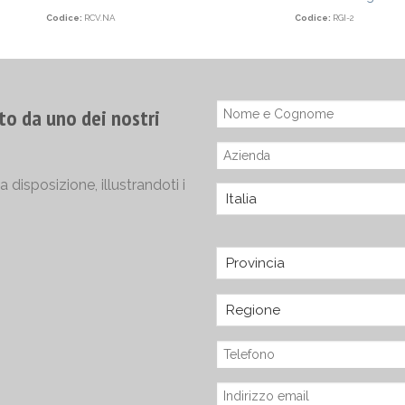
Codice:
RCV.NA
Codice:
RGI-2
to da uno dei nostri
disposizione, illustrandoti i