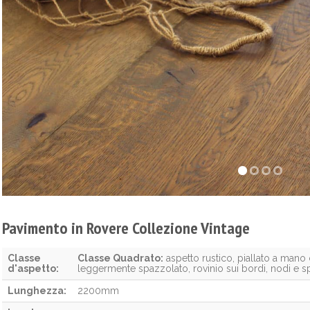
Pavimento in Rovere Collezione Vintage
Classe
Classe Quadrato:
aspetto rustico, piallato a mano 
d'aspetto:
leggermente spazzolato, rovinio sui bordi, nodi e s
Lunghezza:
2200mm