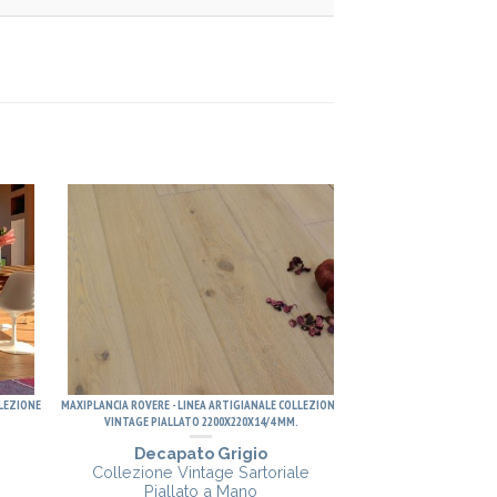
LLEZIONE
MAXIPLANCIA ROVERE - LINEA ARTIGIANALE COLLEZIONE
MAXIPLANCIA ROVERE - LI
VINTAGE PIALLATO 2200X220X14/4 MM.
VINTAGE PIALLATO
Decapato Grigio
Bianco
Collezione Vintage Sartoriale
Collezione Vin
Piallato a Mano
Piallat