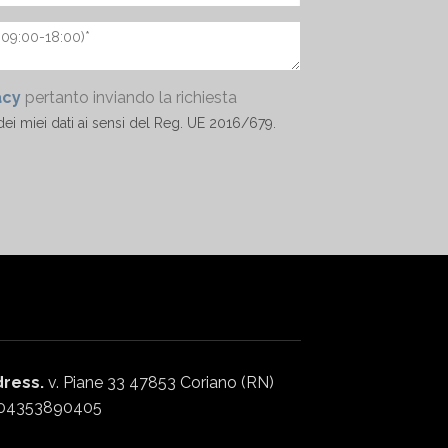
acy
pertanto inviando la richiesta
ei miei dati ai sensi del Reg. UE 2016/679.
ress.
v. Piane 33 47853 Coriano (RN)
04353890405