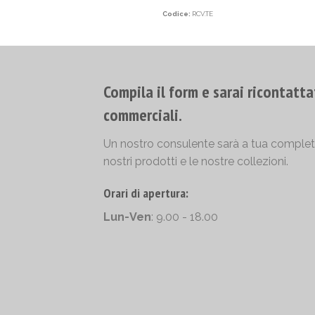
Codice:
RCV.TE
Compila il form e sarai ricontatta
commerciali.
Un nostro consulente sarà a tua completa 
nostri prodotti e le nostre collezioni.
Orari di apertura:
Lun-Ven
: 9.00 - 18.00