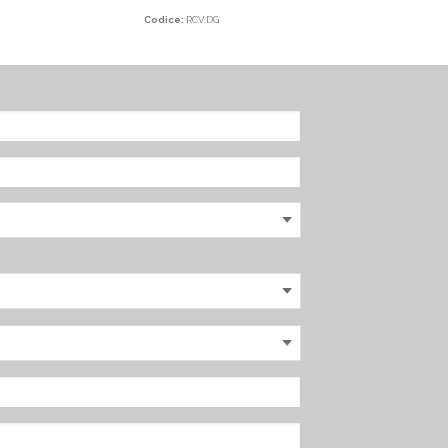
Codice:
RCV.DG
Codic