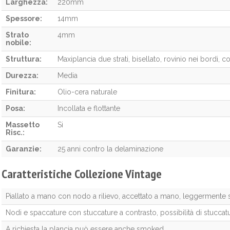
Larghezza:
220mm
Spessore:
14mm
Strato
4mm
nobile:
Struttura:
Maxiplancia due strati, bisellato, rovinio nei bordi, 
Durezza:
Media
Finitura:
Olio-cera naturale
Posa:
Incollata e flottante
Massetto
Si
Risc.:
Garanzie:
25 anni contro la delaminazione
Caratteristiche Collezione Vintage
Piallato a mano con nodo a rilievo, accettato a mano, leggermente s
Nodi e spaccature con stuccature a contrasto, possibilità di stuccat
A richiesta la plancia può essere anche smoked