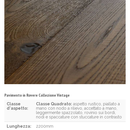
Pavimento in Rovere Collezione Vintage
Classe
Classe Quadrato:
aspetto rustico, piallato a
d'aspetto:
mano con nodo a rilievo, accettato a mano,
leggermente spazzolato, rovinio sui bordi,
nodi e spaccature con stuccature in contrasto
Lunghezza:
2200mm