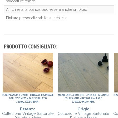
stuccature chiare
A richiesta la plancia può essere anche smoked
Finitura personalizzabile su richiesta
PRODOTTO CONSIGLIATO:
MAXIPLANCIA ROVERE - LINEA ARTIGIANALE
MAXIPLANCIA ROVERE - LINEA ARTIGIANALE
MAX
COLLEZIONE VINTAGE PIALLATO
COLLEZIONE VINTAGE PIALLATO
2200X220X14/4 MM.
2200X220X14/4 MM.
Essenza
Grigio
Collezione Vintage Sartoriale
Collezione Vintage Sartoriale
Co
Piallato a Mano
Piallato a Mano