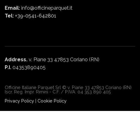
Email:
info@officineparquet.it
Tel:
+39-0541-642801
Address.
v. Piane 33 47853 Coriano (RN)
P.I.
04353890405
Officine Italiane Parquet Srl © v. Piane 33 47853 Coriano (RN)
Iscr. Reg. Impr. Rimini - C.F. / P.IVA: 04 353 890 405
Privacy Policy
|
Cookie Policy