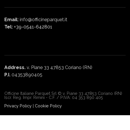
Email:
info@officineparquet.it
Tel:
+39-0541-642801
Address.
v. Piane 33 47853 Coriano (RN)
P.I.
04353890405
Officine Italiane Parquet Srl © v. Piane 33 47853 Coriano (RN)
Iscr. Reg. Impr. Rimini - C.F. / P.IVA: 04 353 890 405
Privacy Policy
|
Cookie Policy