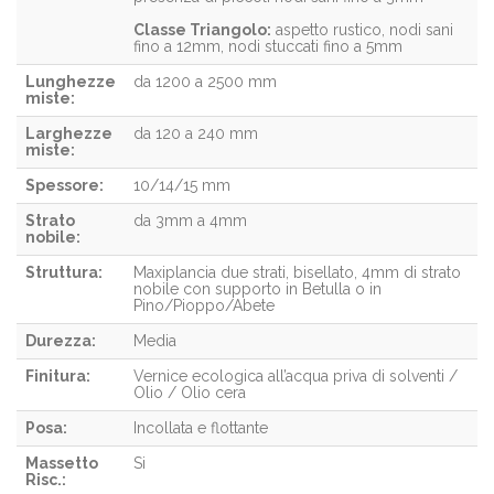
Classe Triangolo:
aspetto rustico, nodi sani
fino a 12mm, nodi stuccati fino a 5mm
Lunghezze
da 1200 a 2500 mm
miste:
Larghezze
da 120 a 240 mm
miste:
Spessore:
10/14/15 mm
Strato
da 3mm a 4mm
nobile:
Struttura:
Maxiplancia due strati, bisellato, 4mm di strato
nobile con supporto in Betulla o in
Pino/Pioppo/Abete
Durezza:
Media
Finitura:
Vernice ecologica all’acqua priva di solventi /
Olio / Olio cera
Posa:
Incollata e flottante
Massetto
Si
Risc.: