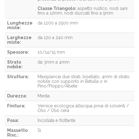
Classe Triangolo:
aspetto rustico, nodi sani
fino a 12mm, nodi stuccati fino a 5mm
Lunghezze
da 1200 a 2500 mm
miste:
Larghezze
da 120 a 240 mm
miste:
Spessore:
10/14/15 mm
Strato
da 3mm a 4mm
nobile:
Struttura:
Maxiplancia due strati, bisellato, 4mm di strato
nobile con supporto in Betulla o in
Pino/Pioppo/Abete
Durezza:
Media
Finitura:
Vernice ecologica all’acqua priva di solventi /
Olio / Olio cera
Posa:
Incollata e flottante
Massetto
Si
Risc.: