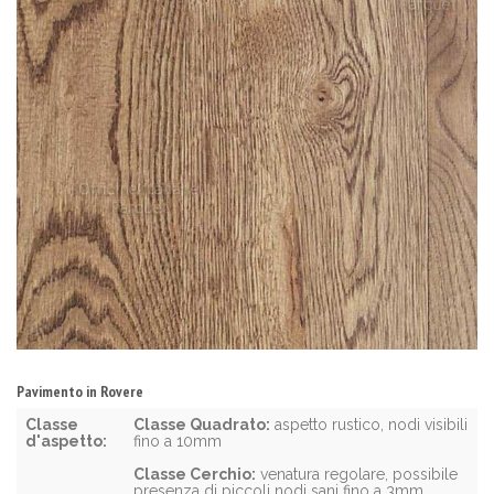
Pavimento in Rovere
Classe
Classe Quadrato:
aspetto rustico, nodi visibili
d'aspetto:
fino a 10mm
Classe Cerchio:
venatura regolare, possibile
presenza di piccoli nodi sani fino a 3mm