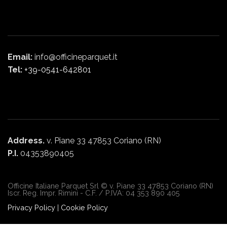
Email:
info@officineparquet.it
Tel:
+39-0541-642801
Address.
v. Piane 33 47853 Coriano (RN)
P.I.
04353890405
Officine Italiane Parquet Srl © v. Piane 33 47853 Coriano (RN)
Iscr. Reg. Impr. Rimini - C.F. / P.IVA: 04 353 890 405
Privacy Policy
|
Cookie Policy