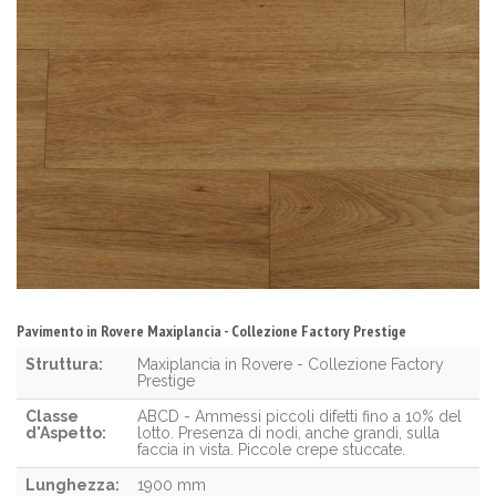
Pavimento in Rovere Maxiplancia - Collezione Factory Prestige
Struttura:
Maxiplancia in Rovere - Collezione Factory
Prestige
Classe
ABCD - Ammessi piccoli difetti fino a 10% del
d'Aspetto:
lotto. Presenza di nodi, anche grandi, sulla
faccia in vista. Piccole crepe stuccate.
Lunghezza:
1900 mm