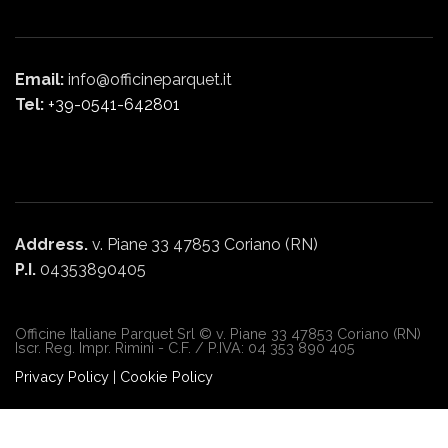
Email:
info@officineparquet.it
Tel:
+39-0541-642801
Address.
v. Piane 33 47853 Coriano (RN)
P.I.
04353890405
Officine Italiane Parquet Srl © v. Piane 33 47853 Coriano (RN)
Iscr. Reg. Impr. Rimini - C.F. / P.IVA: 04 353 890 405
Privacy Policy
|
Cookie Policy