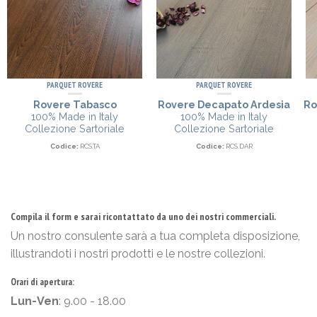
PARQUET ROVERE
PARQUET ROVERE
Rovere Tabasco
Rovere Decapato Ardesia
Ro
100% Made in Italy
100% Made in Italy
Collezione Sartoriale
Collezione Sartoriale
Codice:
RCS.TA
Codice:
RCS.DAR
Compila il form e sarai ricontattato da uno dei nostri commerciali.
Un nostro consulente sarà a tua completa disposizione,
illustrandoti i nostri prodotti e le nostre collezioni.
Orari di apertura:
Lun-Ven
: 9.00 - 18.00